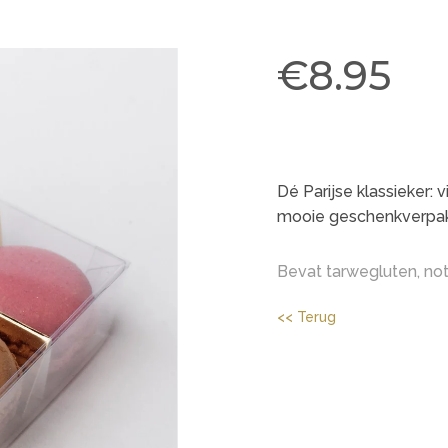
€8.95
Dé Parijse klassieker: 
mooie geschenkverpa
Bevat
tarwegluten
, no
<< Terug