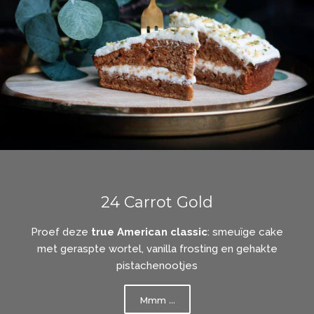
24 Carrot Gold
Proef deze
true American classic
: smeuïge cake
met geraspte wortel, vanilla frosting en gehakte
pistachenootjes
Mmm ...