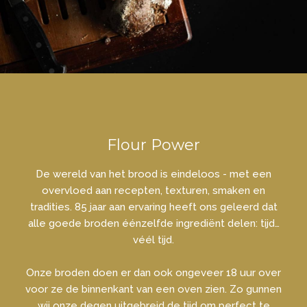
Flour Power
De wereld van het brood is eindeloos - met een
overvloed aan recepten, texturen, smaken en
tradities. 85 jaar aan ervaring heeft ons geleerd dat
alle goede broden éénzelfde ingrediënt delen: tijd…
véél tijd.
Onze broden doen er dan ook ongeveer 18 uur over
voor ze de binnenkant van een oven zien. Zo gunnen
wij onze degen uitgebreid de tijd om perfect te