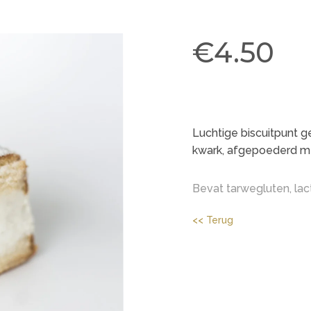
€4.50
Luchtige biscuitpunt g
kwark, afgepoederd me
Bevat
tarwegluten
, la
<< Terug